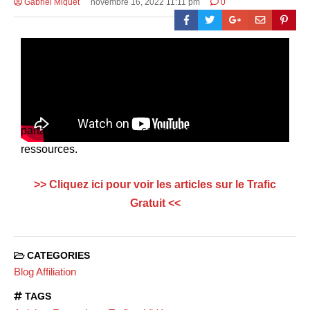
Gabriel Miquet
novembre 16, 2022 11:11 pm
0
Pour plus d’articles sur le
Trafic Gratuit
, je vous
partage mon blog contenant de nombreuses
ressources.
>> Cliquez ici pour voir les articles sur le Trafic
Gratuit <<
CATEGORIES
Blog Affiliation
TAGS