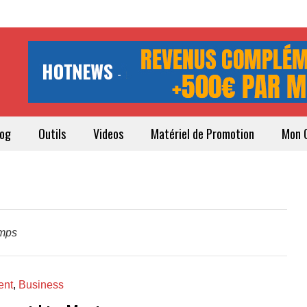
log
Outils
Videos
Matériel de Promotion
Mon 
emps
ent
,
Business