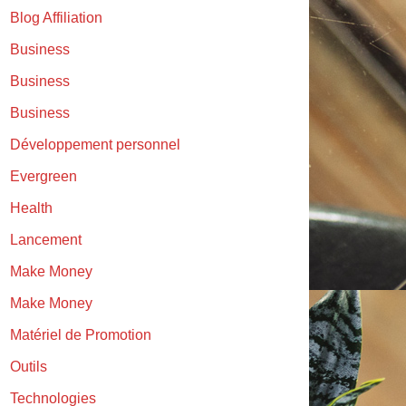
Blog Affiliation
Business
Business
Business
Développement personnel
Evergreen
Health
Lancement
Make Money
Make Money
Matériel de Promotion
Outils
Technologies