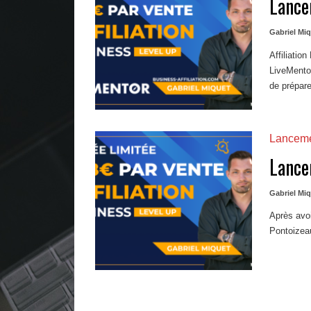
Lance
Gabriel Mi
Affiliatio
LiveMento
de prépare
Lancem
Lance
Gabriel Mi
Après avoi
Pontoizea