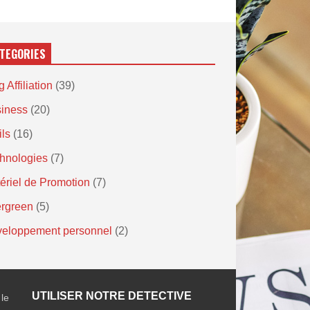
TEGORIES
 Affiliation
(39)
iness
(20)
ils
(16)
hnologies
(7)
ériel de Promotion
(7)
rgreen
(5)
eloppement personnel
(2)
UTILISER NOTRE DETECTIVE
 le