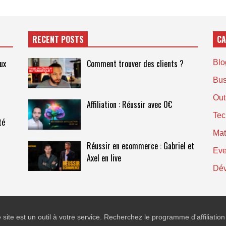
RECENT POSTS
CA
ux
Comment trouver des clients ?
Blog
Bus
Out
Affiliation : Réussir avec 0€
Tec
té
Mat
Réussir en ecommerce : Gabriel et
Eve
Axel en live
Dév
 site est un outil à votre service. Recherchez le programme d'affiliation