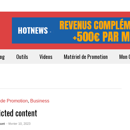
log
Outils
Videos
Matériel de Promotion
Mon 
 de Promotion
,
Business
icted content
quet
- février 10, 2023