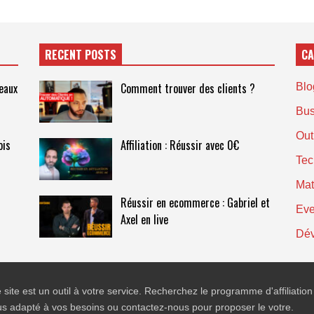
RECENT POSTS
CA
eaux
Comment trouver des clients ?
Blog
Bus
Out
ois
Affiliation : Réussir avec 0€
Tec
Mat
Réussir en ecommerce : Gabriel et
Eve
Axel en live
Dév
 site est un outil à votre service. Recherchez le programme d'affiliation
us adapté à vos besoins ou contactez-nous pour proposer le votre.