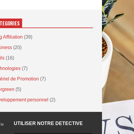
TEGORIES
 Affiliation
(39)
iness
(20)
ils
(16)
hnologies
(7)
ériel de Promotion
(7)
rgreen
(5)
eloppement personnel
(2)
UTILISER NOTRE DETECTIVE
 le