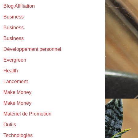
Blog Affiliation
Business
Business
Business
Développement personnel
Evergreen
Health
Lancement
Make Money
Make Money
Matériel de Promotion
Outils
Technologies