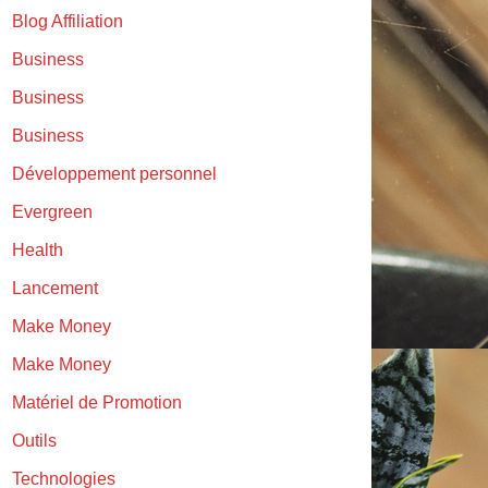
Blog Affiliation
Business
Business
Business
Développement personnel
Evergreen
Health
Lancement
Make Money
Make Money
Matériel de Promotion
Outils
Technologies