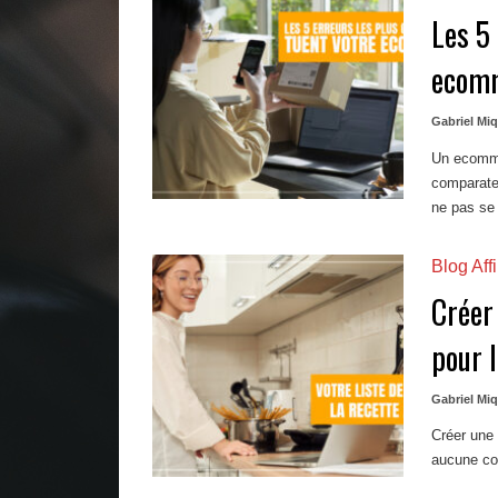
Les 5
ecom
Gabriel Mi
Un ecommer
comparateu
ne pas se 
Blog Affi
Créer
pour l
Gabriel Mi
Créer une 
aucune con