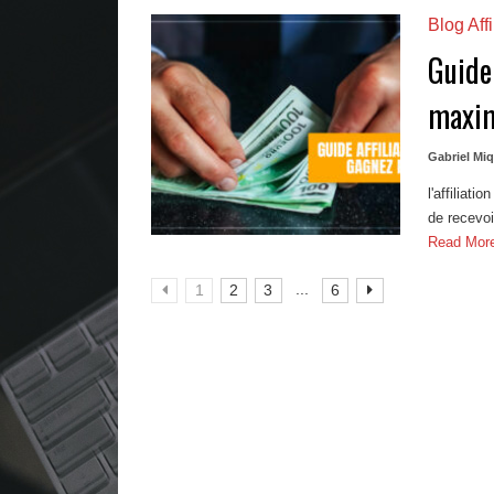
Blog Affi
Guide 
maxim
Gabriel Mi
l'affiliat
de recevoi
Read Mo
...
1
2
3
6