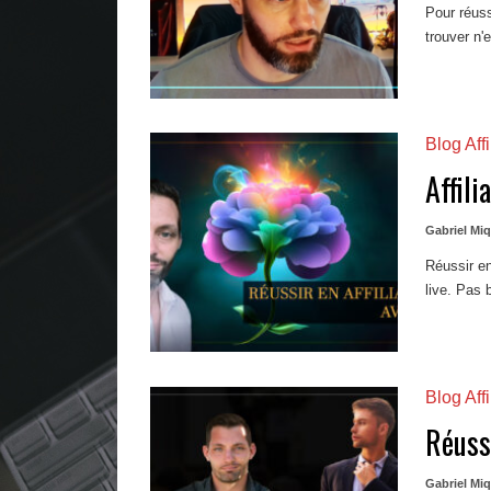
Pour réussi
trouver n'
Blog Affi
Affili
Gabriel Mi
Réussir en
live. Pas 
Blog Affi
Réuss
Gabriel Mi