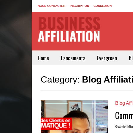
NOUS CONTACTER
INSCRIPTION
CONNEXION
Home
Lancements
Evergreen
B
Category:
Blog Affiliat
Blog Affi
Comme
Gabriel Mi