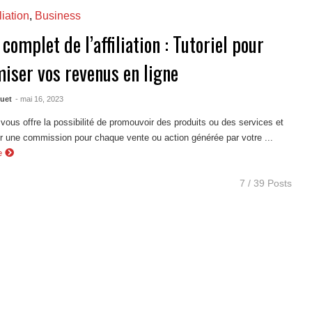
liation
,
Business
complet de l’affiliation : Tutoriel pour
iser vos revenus en ligne
quet
- mai 16, 2023
ion vous offre la possibilité de promouvoir des produits ou des services et
r une commission pour chaque vente ou action générée par votre ...
re
7 / 39 Posts