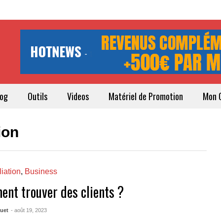
log
Outils
Videos
Matériel de Promotion
Mon 
ion
liation
,
Business
nt trouver des clients ?
quet
- août 19, 2023