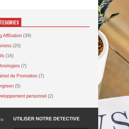
TEGORIES
 Affiliation
(39)
iness
(20)
ils
(16)
hnologies
(7)
ériel de Promotion
(7)
rgreen
(5)
eloppement personnel
(2)
UTILISER NOTRE DETECTIVE
 le