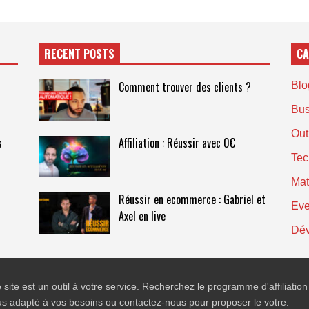
RECENT POSTS
CA
Comment trouver des clients ?
Blog
Bus
Out
s
Affiliation : Réussir avec 0€
Tec
Mat
Réussir en ecommerce : Gabriel et
Eve
Axel en live
Dév
 site est un outil à votre service. Recherchez le programme d'affiliation
us adapté à vos besoins ou contactez-nous pour proposer le votre.