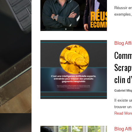
Réussir en
exemples, 
Blog Affi
Comme
Scrap
clin d
Gabriel Mi
Il existe
trouver un
Read Mo
Blog Affi